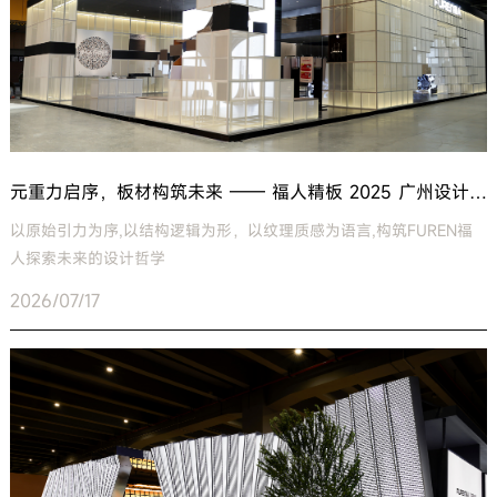
元重力启序，板材构筑未来 —— 福人精板 2025 广州设计周「元重力・序构未来」主题展
以原始引力为序,以结构逻辑为形，以纹理质感为语言,构筑FUREN福
人探索未来的设计哲学
2026/07/17