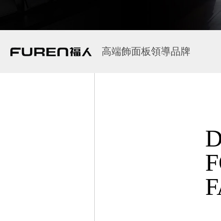
高端飾面板領導品牌
D
F
F